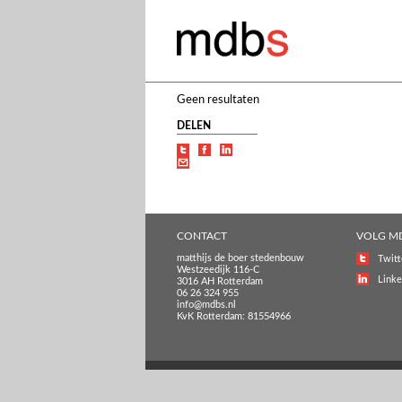
Geen resultaten
DELEN
CONTACT
VOLG M
matthijs de boer stedenbouw
Twitt
Westzeedijk 116-C
Linke
3016 AH Rotterdam
06 26 324 955
info@mdbs.nl
KvK Rotterdam: 81554966