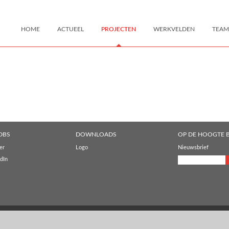
HOME
ACTUEEL
PROJECTEN
WERKVELDEN
TEAM
DBS
DOWNLOADS
OP DE HOOGTE B
er
Logo
Nieuwsbrief
dIn