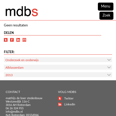
Menu
Zoek
Geen resultaten
DELEN
FILTER:
Onderzoek en onderwijs
Alblasserdam
2013
CONTACT
VOLG MDBS
matthijs de boer stedenbouw
Twitter
Westzeedijk 116-C
LinkedIn
3016 AH Rotterdam
06 26 324 955
info@mdbs.nl
KvK Rotterdam: 81554966