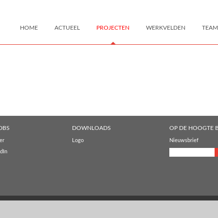
HOME
ACTUEEL
PROJECTEN
WERKVELDEN
TEAM
DBS
DOWNLOADS
OP DE HOOGTE B
er
Logo
Nieuwsbrief
dIn