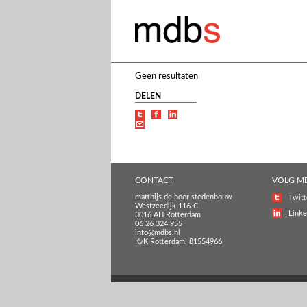
Geen resultaten
DELEN
CONTACT
VOLG M
matthijs de boer stedenbouw
Twitt
Westzeedijk 116-C
Linke
3016 AH Rotterdam
06 26 324 955
info@mdbs.nl
KvK Rotterdam: 81554966