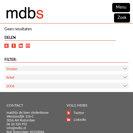
Menu
Zoek
Geen resultaten
DELEN
FILTER:
Straten
Arkel
2006
CONTACT
VOLG MDBS
matthijs de boer stedenbouw
Twitter
Westzeedijk 116-C
LinkedIn
3016 AH Rotterdam
06 26 324 955
info@mdbs.nl
KvK Rotterdam: 81554966