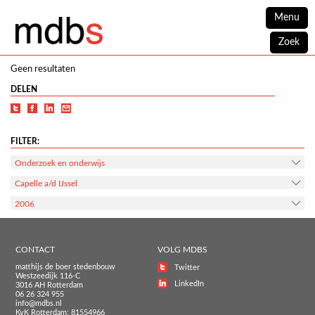
Menu
Zoek
Geen resultaten
DELEN
FILTER:
Onderzoek en onderwijs
Capelle a/d IJssel
2006
CONTACT
VOLG MDBS
matthijs de boer stedenbouw
Twitter
Westzeedijk 116-C
LinkedIn
3016 AH Rotterdam
06 26 324 955
info@mdbs.nl
KvK Rotterdam: 81554966