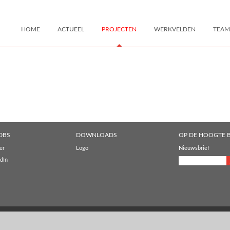
HOME
ACTUEEL
PROJECTEN
WERKVELDEN
TEAM
DBS
DOWNLOADS
OP DE HOOGTE B
er
Logo
Nieuwsbrief
dIn