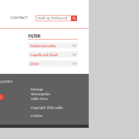
CONTACT
FILTER:
Stationslocaties
Capelle a/d IJssel
2010
LIJVEN
Sitemap
Voorwaarden
mdbs focus
Copyright 2026 mdbs
Colofon