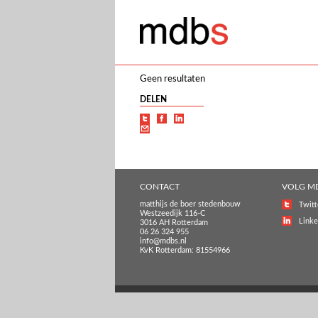
Geen resultaten
DELEN
CONTACT
VOLG M
matthijs de boer stedenbouw
Twitt
Westzeedijk 116-C
Linke
3016 AH Rotterdam
06 26 324 955
info@mdbs.nl
KvK Rotterdam: 81554966