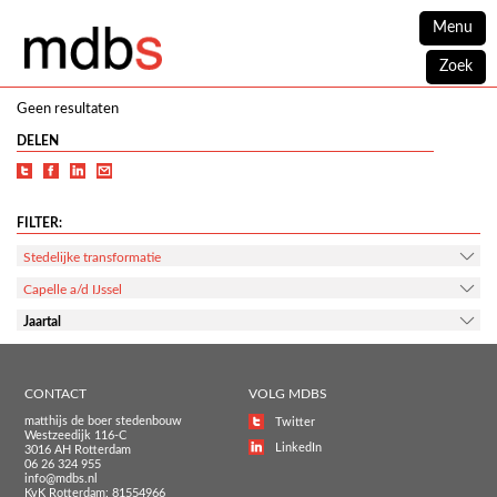
Menu
Zoek
Geen resultaten
DELEN
FILTER:
Stedelijke transformatie
Capelle a/d IJssel
Jaartal
CONTACT
VOLG MDBS
matthijs de boer stedenbouw
Twitter
Westzeedijk 116-C
LinkedIn
3016 AH Rotterdam
06 26 324 955
info@mdbs.nl
KvK Rotterdam: 81554966