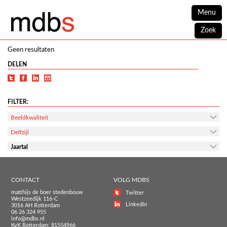
Menu
Zoek
Geen resultaten
DELEN
FILTER:
Beeldkwaliteit
Delfzijl
Jaartal
CONTACT
VOLG MDBS
matthijs de boer stedenbouw
Twitter
Westzeedijk 116-C
LinkedIn
3016 AH Rotterdam
06 26 324 955
info@mdbs.nl
KvK Rotterdam: 81554966