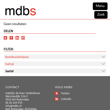
Menu
Zoek
Geen resultaten
DELEN
FILTER:
Beeldkwaliteitplan
Delfzijl
Jaartal
CONTACT
VOLG MDBS
matthijs de boer stedenbouw
Twitter
Westzeedijk 116-C
LinkedIn
3016 AH Rotterdam
06 26 324 955
info@mdbs.nl
KvK Rotterdam: 81554966