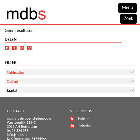
Menu
Zoek
Geen resultaten
DELEN
FILTER:
Publicaties
Delfzijl
Jaartal
CONTACT
VOLG MDBS
matthijs de boer stedenbouw
Twitter
Westzeedijk 116-C
LinkedIn
3016 AH Rotterdam
06 26 324 955
info@mdbs.nl
KvK Rotterdam: 81554966