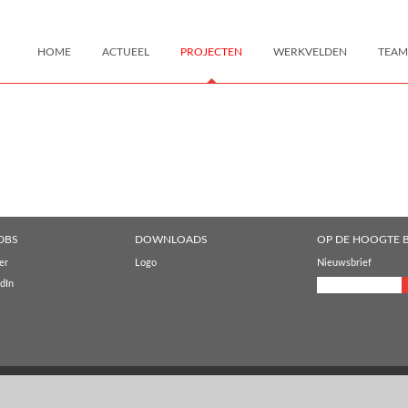
HOME
ACTUEEL
PROJECTEN
WERKVELDEN
TEAM
DBS
DOWNLOADS
OP DE HOOGTE B
er
Logo
Nieuwsbrief
dIn