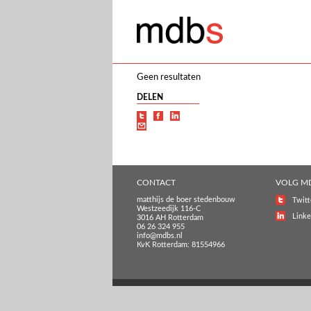
Geen resultaten
DELEN
CONTACT
VOLG M
matthijs de boer stedenbouw
Twitt
Westzeedijk 116-C
Linke
3016 AH Rotterdam
06 26 324 955
info@mdbs.nl
KvK Rotterdam: 81554966