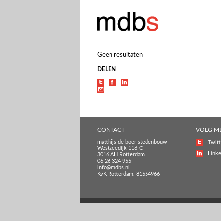
Geen resultaten
DELEN
CONTACT
VOLG M
matthijs de boer stedenbouw
Twitt
Westzeedijk 116-C
Linke
3016 AH Rotterdam
06 26 324 955
info@mdbs.nl
KvK Rotterdam: 81554966