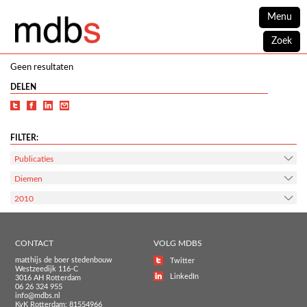
Menu
Zoek
Geen resultaten
DELEN
FILTER:
Publicaties
Diemen
2010
CONTACT
VOLG MDBS
matthijs de boer stedenbouw
Twitter
Westzeedijk 116-C
LinkedIn
3016 AH Rotterdam
06 26 324 955
info@mdbs.nl
KvK Rotterdam: 81554966