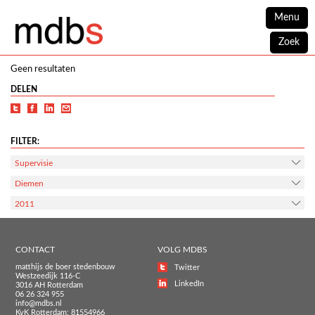
Menu
Zoek
Geen resultaten
DELEN
FILTER:
Supervisie
Diemen
2011
CONTACT
VOLG MDBS
matthijs de boer stedenbouw
Twitter
Westzeedijk 116-C
LinkedIn
3016 AH Rotterdam
06 26 324 955
info@mdbs.nl
KvK Rotterdam: 81554966