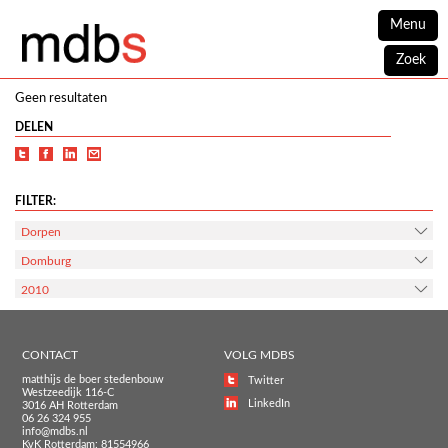
Menu
Zoek
Geen resultaten
DELEN
FILTER:
Dorpen
Domburg
2010
CONTACT
VOLG MDBS
matthijs de boer stedenbouw
Twitter
Westzeedijk 116-C
LinkedIn
3016 AH Rotterdam
06 26 324 955
info@mdbs.nl
KvK Rotterdam: 81554966