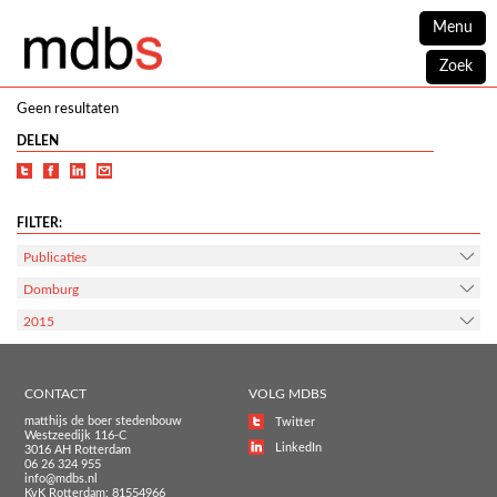
Menu
Zoek
Geen resultaten
DELEN
FILTER:
Publicaties
Domburg
2015
CONTACT
VOLG MDBS
matthijs de boer stedenbouw
Twitter
Westzeedijk 116-C
LinkedIn
3016 AH Rotterdam
06 26 324 955
info@mdbs.nl
KvK Rotterdam: 81554966