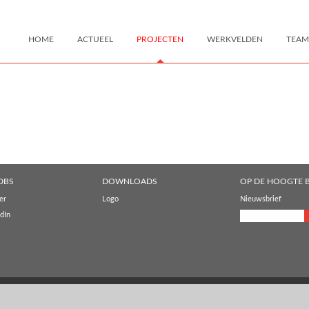
HOME
ACTUEEL
PROJECTEN
WERKVELDEN
TEAM
DBS
DOWNLOADS
OP DE HOOGTE B
er
Logo
Nieuwsbrief
dIn