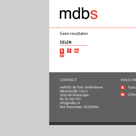
Geen resultaten
DELEN
CONTACT
VOLG M
matthijs de boer stedenbouw
Twitt
Westzeedijk 116-C
Linke
3016 AH Rotterdam
06 26 324 955
info@mdbs.nl
KvK Rotterdam: 81554966