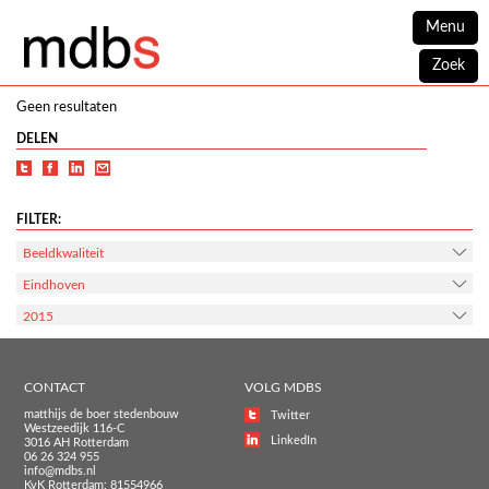
Menu
Zoek
Geen resultaten
DELEN
FILTER:
Beeldkwaliteit
Eindhoven
2015
CONTACT
VOLG MDBS
matthijs de boer stedenbouw
Twitter
Westzeedijk 116-C
LinkedIn
3016 AH Rotterdam
06 26 324 955
info@mdbs.nl
KvK Rotterdam: 81554966