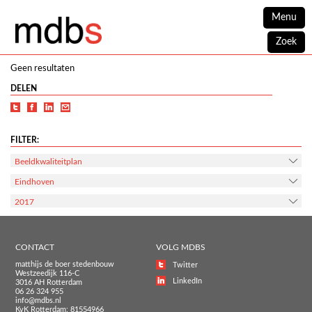
Menu
Zoek
Geen resultaten
DELEN
FILTER:
Beeldkwaliteitplan
Eindhoven
2017
CONTACT
VOLG MDBS
matthijs de boer stedenbouw
Twitter
Westzeedijk 116-C
LinkedIn
3016 AH Rotterdam
06 26 324 955
info@mdbs.nl
KvK Rotterdam: 81554966