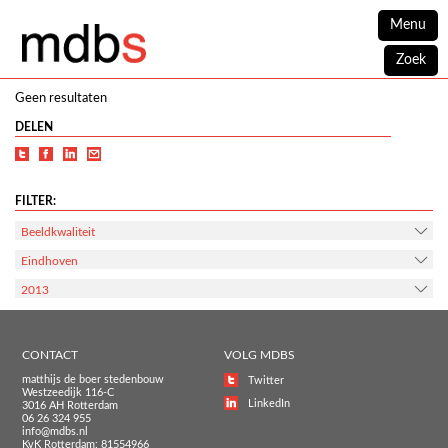
Menu
Zoek
Geen resultaten
DELEN
FILTER:
Beeldkwaliteit
Eindhoven
2013
CONTACT
VOLG MDBS
matthijs de boer stedenbouw
Twitter
Westzeedijk 116-C
LinkedIn
3016 AH Rotterdam
06 26 324 955
info@mdbs.nl
KvK Rotterdam: 81554966