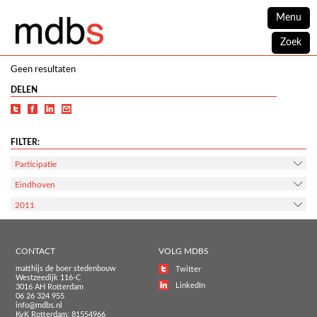
Menu
Zoek
Geen resultaten
DELEN
FILTER:
Participatie
Eindhoven
2011
CONTACT
VOLG MDBS
matthijs de boer stedenbouw
Twitter
Westzeedijk 116-C
LinkedIn
3016 AH Rotterdam
06 26 324 955
info@mdbs.nl
KvK Rotterdam: 81554966