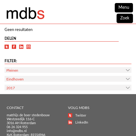
Menu
Zoek
Geen resultaten
DELEN
FILTER:
Pleinen
Eindhoven
2017
CONTACT
VOLG MDBS
matthijs de boer stedenbouw
Twitter
Westzeedijk 116-C
LinkedIn
3016 AH Rotterdam
06 26 324 955
info@mdbs.nl
KvK Rotterdam: 81554966