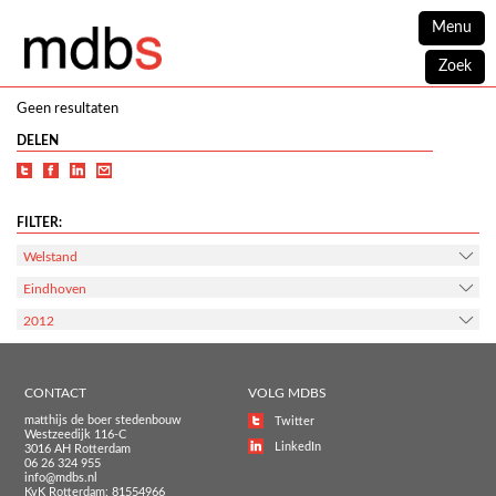
Menu
Zoek
Geen resultaten
DELEN
FILTER:
Welstand
Eindhoven
2012
CONTACT
VOLG MDBS
matthijs de boer stedenbouw
Twitter
Westzeedijk 116-C
LinkedIn
3016 AH Rotterdam
06 26 324 955
info@mdbs.nl
KvK Rotterdam: 81554966