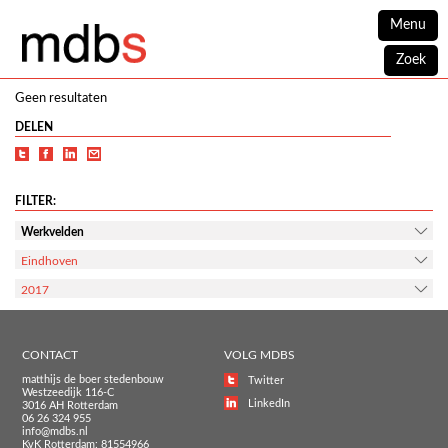
Menu
Zoek
Geen resultaten
DELEN
FILTER:
Werkvelden
Eindhoven
2017
CONTACT
VOLG MDBS
matthijs de boer stedenbouw
Twitter
Westzeedijk 116-C
LinkedIn
3016 AH Rotterdam
06 26 324 955
info@mdbs.nl
KvK Rotterdam: 81554966