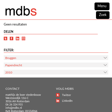
Menu
Zoek
Geen resultaten
DELEN
FILTER:
Bruggen
Papendrecht
2010
CONTACT
VOLG MDBS
matthijs de boer stedenbouw
Twitter
Westzeedijk 116-C
LinkedIn
3016 AH Rotterdam
06 26 324 955
info@mdbs.nl
KvK Rotterdam: 81554966