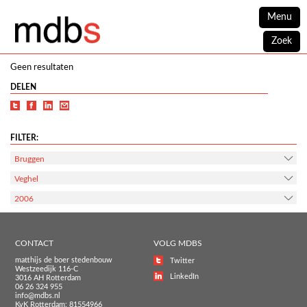
Menu
Zoek
Geen resultaten
DELEN
FILTER:
Bruggen
Veghel
2006
CONTACT
VOLG MDBS
matthijs de boer stedenbouw
Twitter
Westzeedijk 116-C
LinkedIn
3016 AH Rotterdam
06 26 324 955
info@mdbs.nl
KvK Rotterdam: 81554966