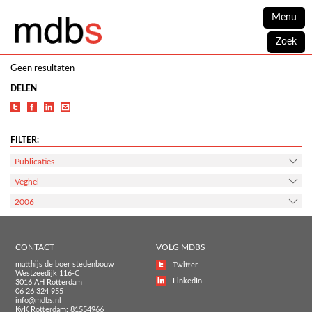
Menu
Zoek
Geen resultaten
DELEN
FILTER:
Publicaties
Veghel
2006
CONTACT
VOLG MDBS
matthijs de boer stedenbouw
Twitter
Westzeedijk 116-C
LinkedIn
3016 AH Rotterdam
06 26 324 955
info@mdbs.nl
KvK Rotterdam: 81554966