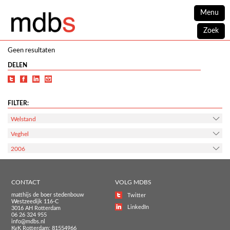
Menu
Zoek
Geen resultaten
DELEN
FILTER:
Welstand
Veghel
2006
CONTACT
VOLG MDBS
matthijs de boer stedenbouw
Twitter
Westzeedijk 116-C
LinkedIn
3016 AH Rotterdam
06 26 324 955
info@mdbs.nl
KvK Rotterdam: 81554966