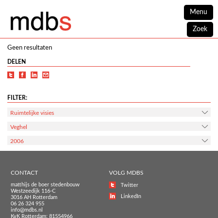
Menu
Zoek
Geen resultaten
DELEN
FILTER:
Ruimtelijke visies
Veghel
2006
CONTACT
VOLG MDBS
matthijs de boer stedenbouw
Twitter
Westzeedijk 116-C
LinkedIn
3016 AH Rotterdam
06 26 324 955
info@mdbs.nl
KvK Rotterdam: 81554966