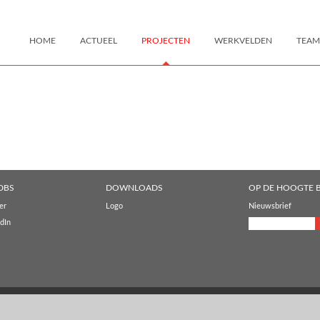
HOME
ACTUEEL
PROJECTEN
WERKVELDEN
TEAM
DBS
DOWNLOADS
OP DE HOOGTE B
er
Logo
Nieuwsbrief
dIn