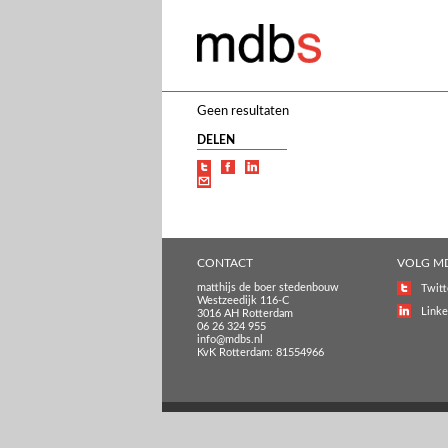
Geen resultaten
DELEN
CONTACT
VOLG M
matthijs de boer stedenbouw
Twitt
Westzeedijk 116-C
Linke
3016 AH Rotterdam
06 26 324 955
info@mdbs.nl
KvK Rotterdam: 81554966