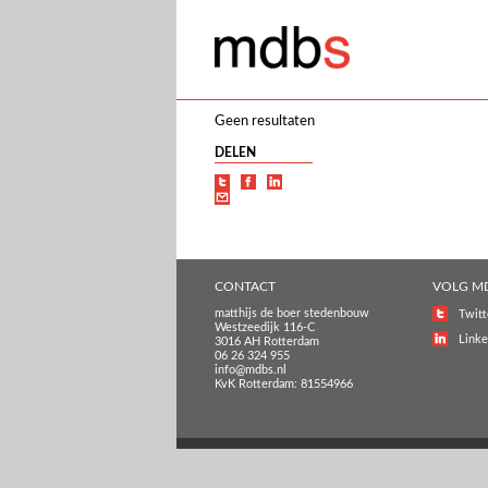
Geen resultaten
DELEN
CONTACT
VOLG M
matthijs de boer stedenbouw
Twitt
Westzeedijk 116-C
Linke
3016 AH Rotterdam
06 26 324 955
info@mdbs.nl
KvK Rotterdam: 81554966