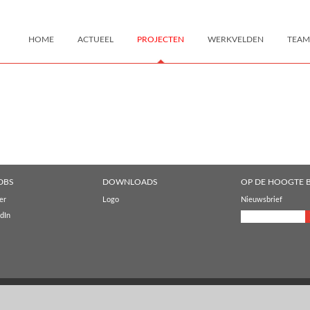
HOME
ACTUEEL
PROJECTEN
WERKVELDEN
TEAM
DBS
DOWNLOADS
OP DE HOOGTE B
er
Logo
Nieuwsbrief
dIn