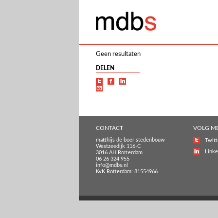
Geen resultaten
DELEN
CONTACT
VOLG M
matthijs de boer stedenbouw
Twitt
Westzeedijk 116-C
Linke
3016 AH Rotterdam
06 26 324 955
info@mdbs.nl
KvK Rotterdam: 81554966