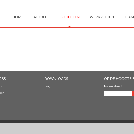
HOME
ACTUEEL
PROJECTEN
WERKVELDEN
TEAM
DBS
DOWNLOADS
OP DE HOOGTE B
er
Logo
Nieuwsbrief
dIn