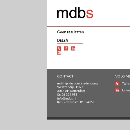
Geen resultaten
DELEN
CONTACT
VOLG M
matthijs de boer stedenbouw
Twitt
Westzeedijk 116-C
Linke
3016 AH Rotterdam
06 26 324 955
info@mdbs.nl
KvK Rotterdam: 81554966