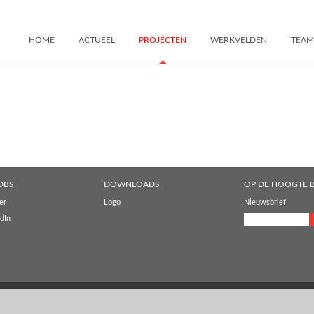
HOME
ACTUEEL
PROJECTEN
WERKVELDEN
TEAM
DBS
DOWNLOADS
OP DE HOOGTE B
er
Logo
Nieuwsbrief
dIn