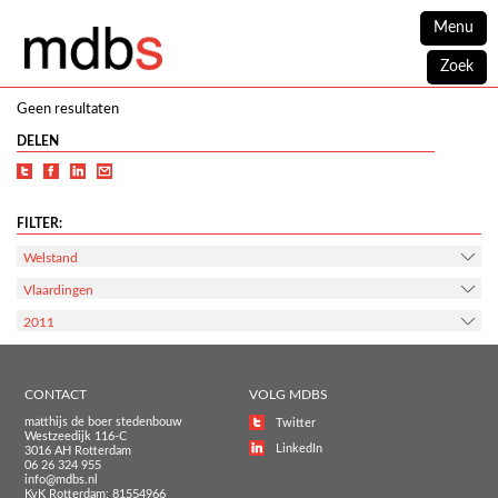
Menu
Zoek
Geen resultaten
DELEN
FILTER:
Welstand
Vlaardingen
2011
CONTACT
VOLG MDBS
matthijs de boer stedenbouw
Twitter
Westzeedijk 116-C
LinkedIn
3016 AH Rotterdam
06 26 324 955
info@mdbs.nl
KvK Rotterdam: 81554966