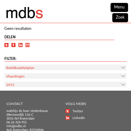
Menu
Zoek
Geen resultaten
DELEN
FILTER:
Beeldkwaliteitplan
Vlaardingen
2015
CONTACT
VOLG MDBS
matthijs de boer stedenbouw
Twitter
Westzeedijk 116-C
LinkedIn
3016 AH Rotterdam
06 26 324 955
info@mdbs.nl
KvK Rotterdam: 81554966