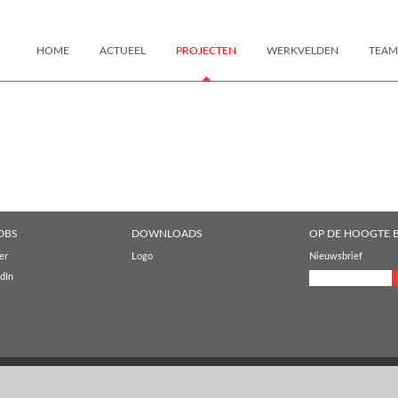
HOME
ACTUEEL
PROJECTEN
WERKVELDEN
TEAM
DBS
DOWNLOADS
OP DE HOOGTE B
er
Logo
Nieuwsbrief
dIn