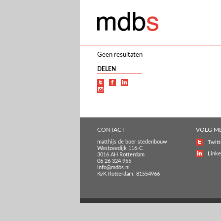
Geen resultaten
DELEN
CONTACT
VOLG M
matthijs de boer stedenbouw
Twitt
Westzeedijk 116-C
Linke
3016 AH Rotterdam
06 26 324 955
info@mdbs.nl
KvK Rotterdam: 81554966