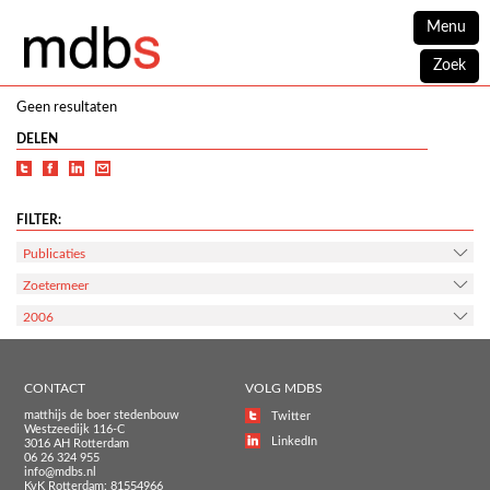
Menu
Zoek
Geen resultaten
DELEN
FILTER:
Publicaties
Zoetermeer
2006
CONTACT
VOLG MDBS
matthijs de boer stedenbouw
Twitter
Westzeedijk 116-C
LinkedIn
3016 AH Rotterdam
06 26 324 955
info@mdbs.nl
KvK Rotterdam: 81554966