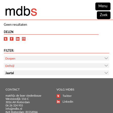
Menu
Zoek
Geen resultaten
DELEN
FILTER:
Dorpen
Delfzijl
Jaartal
CONTACT
VOLG MDBS
matthijs de boer stedenbouw
Twitter
Westzeedijk 116-C
LinkedIn
3016 AH Rotterdam
06 26 324 955
info@mdbs.nl
KvK Rotterdam: 81554966