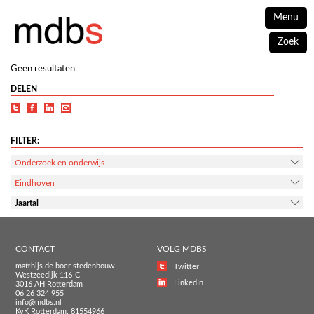
Menu
Zoek
Geen resultaten
DELEN
FILTER:
Onderzoek en onderwijs
Eindhoven
Jaartal
CONTACT
VOLG MDBS
matthijs de boer stedenbouw
Twitter
Westzeedijk 116-C
LinkedIn
3016 AH Rotterdam
06 26 324 955
info@mdbs.nl
KvK Rotterdam: 81554966