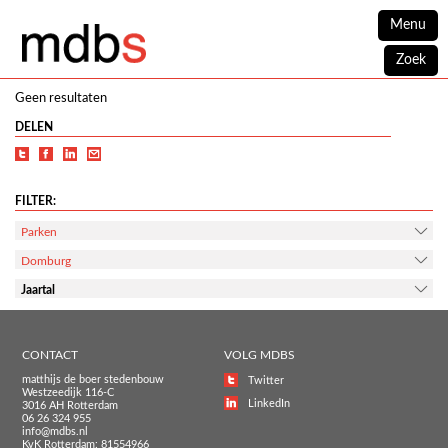
Menu
Zoek
Geen resultaten
DELEN
FILTER:
Parken
Domburg
Jaartal
CONTACT
VOLG MDBS
matthijs de boer stedenbouw
Twitter
Westzeedijk 116-C
LinkedIn
3016 AH Rotterdam
06 26 324 955
info@mdbs.nl
KvK Rotterdam: 81554966