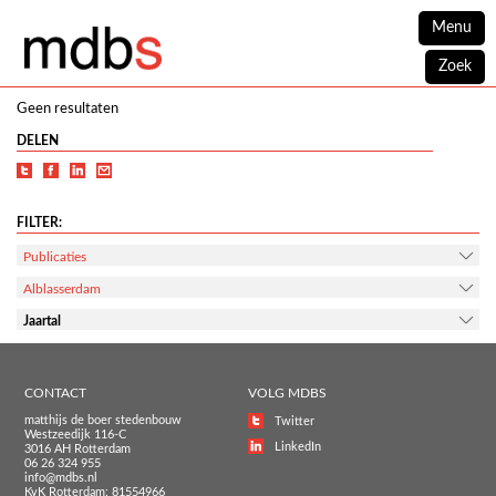
Menu
Zoek
Geen resultaten
DELEN
FILTER:
Publicaties
Alblasserdam
Jaartal
CONTACT
VOLG MDBS
matthijs de boer stedenbouw
Twitter
Westzeedijk 116-C
LinkedIn
3016 AH Rotterdam
06 26 324 955
info@mdbs.nl
KvK Rotterdam: 81554966