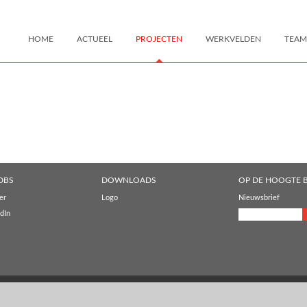
HOME
ACTUEEL
PROJECTEN
WERKVELDEN
TEAM
DBS
DOWNLOADS
OP DE HOOGTE B
er
Logo
Nieuwsbrief
dIn