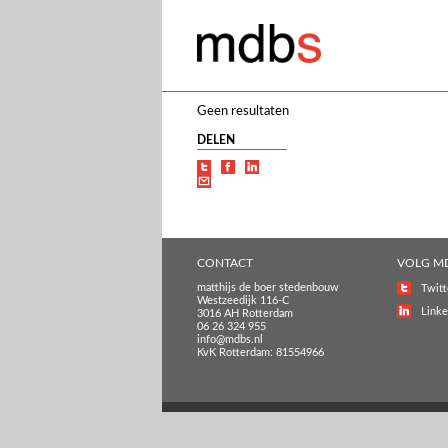
Geen resultaten
DELEN
CONTACT
VOLG M
matthijs de boer stedenbouw
Twitt
Westzeedijk 116-C
Linke
3016 AH Rotterdam
06 26 324 955
info@mdbs.nl
KvK Rotterdam: 81554966