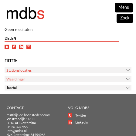
Menu
Zoek
Geen resultaten
DELEN
FILTER:
Stationslocaties
Vlaardingen
Jaartal
CONTACT
VOLG MDBS
matthijs de boer stedenbouw
Twitter
Westzeedijk 116-C
LinkedIn
3016 AH Rotterdam
06 26 324 955
info@mdbs.nl
KvK Rotterdam: 81554966