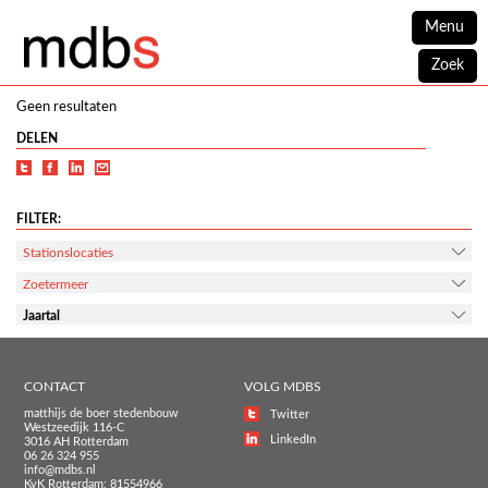
Menu
Zoek
Geen resultaten
DELEN
FILTER:
Stationslocaties
Zoetermeer
Jaartal
CONTACT
VOLG MDBS
matthijs de boer stedenbouw
Twitter
Westzeedijk 116-C
LinkedIn
3016 AH Rotterdam
06 26 324 955
info@mdbs.nl
KvK Rotterdam: 81554966