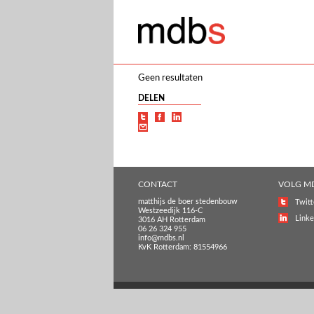
Geen resultaten
DELEN
CONTACT
VOLG M
matthijs de boer stedenbouw
Twitt
Westzeedijk 116-C
Linke
3016 AH Rotterdam
06 26 324 955
info@mdbs.nl
KvK Rotterdam: 81554966