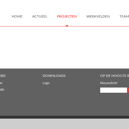
HOME
ACTUEEL
PROJECTEN
WERKVELDEN
TEAM
DBS
DOWNLOADS
OP DE HOOGTE B
er
Logo
Nieuwsbrief
dIn