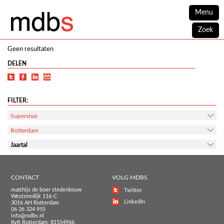
Menu
Zoek
Geen resultaten
DELEN
FILTER:
Supervisie
Rotterdam
Jaartal
CONTACT
VOLG MDBS
matthijs de boer stedenbouw
Twitter
Westzeedijk 116-C
LinkedIn
3016 AH Rotterdam
06 26 324 955
info@mdbs.nl
KvK Rotterdam: 81554966