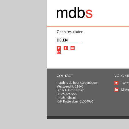
Geen resultaten
DELEN
CONTACT
VOLG M
matthijs de boer stedenbouw
Twitt
Westzeedijk 116-C
Linke
3016 AH Rotterdam
06 26 324 955
info@mdbs.nl
KvK Rotterdam: 81554966