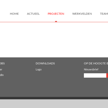
HOME
ACTUEEL
PROJECTEN
WERKVELDEN
TEAM
DBS
DOWNLOADS
OP DE HOOGTE B
er
Logo
Nieuwsbrief
dIn