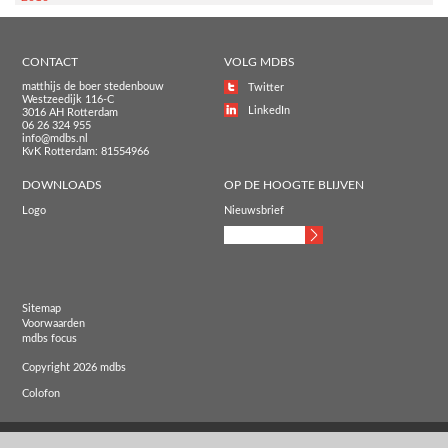
CONTACT
VOLG MDBS
matthijs de boer stedenbouw
Twitter
Westzeedijk 116-C
LinkedIn
3016 AH Rotterdam
06 26 324 955
info@mdbs.nl
KvK Rotterdam: 81554966
DOWNLOADS
OP DE HOOGTE BLIJVEN
Logo
Nieuwsbrief
Sitemap
Voorwaarden
mdbs focus
Copyright 2026 mdbs
Colofon