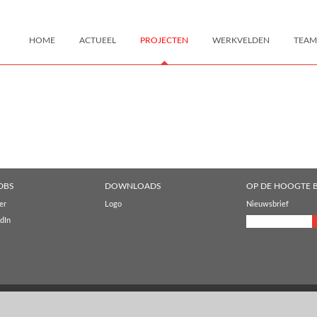
HOME
ACTUEEL
PROJECTEN
WERKVELDEN
TEAM
DBS
DOWNLOADS
OP DE HOOGTE B
er
Logo
Nieuwsbrief
dIn