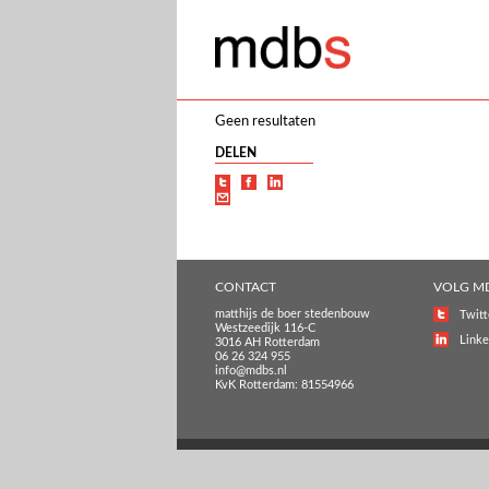
Geen resultaten
DELEN
CONTACT
VOLG M
matthijs de boer stedenbouw
Twitt
Westzeedijk 116-C
Linke
3016 AH Rotterdam
06 26 324 955
info@mdbs.nl
KvK Rotterdam: 81554966