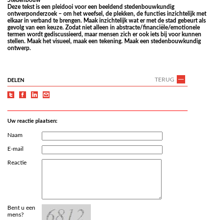
Stedenbouw
Deze tekst is een pleidooi voor een beeldend stedenbouwkundig
ontwerponderzoek – om het weefsel, de plekken, de functies inzichtelijk met
elkaar in verband te brengen. Maak inzichtelijk wat er met de stad gebeurt als
gevolg van een keuze. Zodat niet alleen in abstracte/financiële/emotionele
termen wordt gediscussieerd, maar mensen zich er ook iets bij voor kunnen
stellen.
Maak het visueel, maak een tekening. Maak een stedenbouwkundig
ontwerp.
TERUG
DELEN
Uw reactie plaatsen:
Naam
E-mail
Reactie
Bent u een
mens?