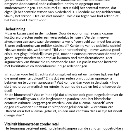
omgeven door aanvullende culturele functies en opgetopt met
studentenwoningen. Een cultureel cluster vlakbij het centraal station, dat
eigenlijk het centrale station van Nederland is. Gloednieuw, toparchitectuur,
vlakbij het station. Het kan niet mooier… wie daar tegen was had zeker niet
het beste met Utrecht voor….
Herbezinning
Maar er kwam zand in de machine. Door de economische crisis kwamen
kostbare projecten onder een vergrootglas te liggen. Werden nieuwe
afwegingen gemaakt waar de gemeente wel of geen geld aan moet besteden.
Bizarre ontknoping van politiek steekspel? Kanteling van de publieke opinie?
Nieuwe ronde nieuwe kansen? Tijd voor herbezinning – never waste a good
crisis. Het ging uiteindelijk over geld, maar de consequenties voor de stad zijn
groot. Tegenstanders van het plan kwamen snel met alternatieven. Met
argumenten van financiële en emotionele aard. En pas in tweede instantie
met kwalitatieve en stedenbouwkundige redeneringen.
Is het plan voor het Utrechts stationsgebied iets uit een andere tijd, een tijd
die nooit meer terugkomt? En is dat een reden om dat plan opnieuw te
bekijken en te durven aanpassen? Wat komt er dan voor in de plaats – hoe
sluit het, programmatisch en ruimtelijk, aan op de stad en het al uitgevoerde
deel?
En de binnenstad? Was er in de tijd dat alles kon ook goed nagedacht over de
nieuwe invulling van al die leegkomende panden? Zou het historische
centrum cultureel leeggezogen worden? Zou dat allemaal ‘vanzelf’ weer
opgevuld worden? Ontstaat er niet per ongeluk een nieuw centrum van
Utrecht waar het allemaal gebeurt, en een oud centrum dat aan zijn lot wordt
overgelaten?
Vitaliteit binnensteden zonder retail
Herbezinning betekent niet: nu de kruitdampen van de strijd zijn opgetrokken