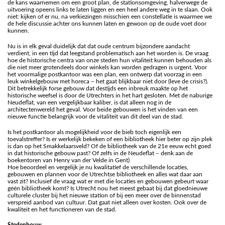
de kans waarnemen om een groot plan, de stationsomgeving, halverwege de
uitvoering opeens links te laten liggen en een heel andere weg in te slaan. Ook
niet: kijken of er nu, na verkiezingen misschien een constellatie is waarmee we
de hele discussie achter ons kunnen laten en gewoon op de oude voet door
kunnen.
Nu is in elk geval duidelijk dat dat oude centrum bijzondere aandacht
verdient, in een tijd dat leegstand problematisch aan het worden is. De vraag
hoe de historische centra van onze steden hun vitaliteit kunnen behouden als
die niet meer grotendeels door winkels kan worden gedragen is urgent. Voor
het voormalige postkantoor was een plan, een ontwerp dat voorzag in een
leuk winkelgebouw met horeca – het gaat blijkbaar niet door (leve de crisis?).
Dit betrekkelijk forse gebouw dat destijds een inbreuk maakte op het
historische weefsel is door de Utrechters in het hart gesloten. Met de naburige
Neudeflat, van een vergelijkbaar kaliber, is dat alleen nog in de
architectenwereld het geval. Voor beide gebouwen is het vinden van een
nieuwe functie belangrijk voor de vitaliteit van dit deel van de stad.
Is het postkantoor als mogelijkheid voor de bieb toch eigenlijk een
toevalstreffer? Is er werkelijk bekeken of een bibliotheek hier beter op zijn plek
is dan op het Smakkelaarsveld? Of de bibliotheek van de 21e eeuw echt goed
in dat historische gebouw past? Of zelfs in de Neudeflat – denk aan de
boekentoren van Henry van der Velde in Gent)
Hoe beoordeel en vergelijk je nu kwalitatief de verschillende locaties,
gebouwen en plannen voor de Utrechtse bibliotheek en alles wat daar aan
vast zit? Inclusief de vraag wat er met die locaties en gebouwen gebeurt waar
géén bibliotheek komt? Is Utrecht nou het meest gebaat bij dat gloednieuwe
culturele cluster bij het nieuwe station of bij een meer over de binnenstad
verspreid aanbod van cultuur. Dat gaat niet alleen over kosten. Ook over de
kwaliteit en het functioneren van de stad.