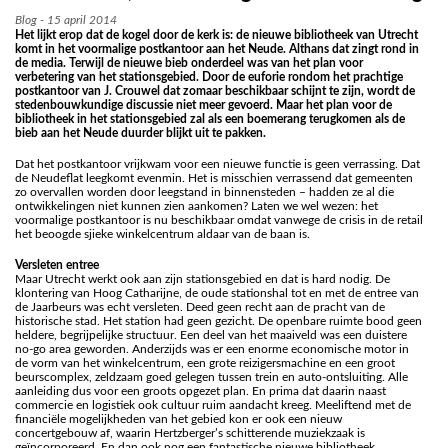
Blog - 15 april 2014
Het lijkt erop dat de kogel door de kerk is: de nieuwe bibliotheek van Utrecht
komt in het voormalige postkantoor aan het Neude. Althans dat zingt rond in
de media. Terwijl de nieuwe bieb onderdeel was van het plan voor
verbetering van het stationsgebied. Door de euforie rondom het prachtige
postkantoor van J. Crouwel dat zomaar beschikbaar schijnt te zijn, wordt de
stedenbouwkundige discussie niet meer gevoerd. Maar het plan voor de
bibliotheek in het stationsgebied zal als een boemerang terugkomen als de
bieb aan het Neude duurder blijkt uit te pakken.
Dat het postkantoor vrijkwam voor een nieuwe functie is geen verrassing. Dat
de Neudeflat leegkomt evenmin. Het is misschien verrassend dat gemeenten
zo overvallen worden door leegstand in binnensteden – hadden ze al die
ontwikkelingen niet kunnen zien aankomen? Laten we wel wezen: het
voormalige postkantoor is nu beschikbaar omdat vanwege de crisis in de retail
het beoogde sjieke winkelcentrum aldaar van de baan is.
Versleten entree
Maar Utrecht werkt ook aan zijn stationsgebied en dat is hard nodig. De
klontering van Hoog Catharijne, de oude stationshal tot en met de entree van
de Jaarbeurs was echt versleten. Deed geen recht aan de pracht van de
historische stad. Het station had geen gezicht. De openbare ruimte bood geen
heldere, begrijpelijke structuur. Een deel van het maaiveld was een duistere
no-go area geworden. Anderzijds was er een enorme economische motor in
de vorm van het winkelcentrum, een grote reizigersmachine en een groot
beurscomplex, zeldzaam goed gelegen tussen trein en auto-ontsluiting. Alle
aanleiding dus voor een groots opgezet plan. En prima dat daarin naast
commercie en logistiek ook cultuur ruim aandacht kreeg. Meeliftend met de
financiële mogelijkheden van het gebied kon er ook een nieuw
concertgebouw af, waarin Hertzberger’s schitterende muziekzaak is
geïncorporeerd. En dan ook nog een fantastische nieuwe bibliotheek,