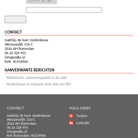
CONTACT
matthijs de boer stedenbouw
Westzeedijk 116-C
3016 AH Rotterdam
06 26 324 955
info@mdbs.nl
KVK 81554966
AANVERWANTE BERICHTEN
Bibliotheek, ontmoetingsplek in de stad
Stedenbouw en erfgoed, meer dan een flirt
CONTACT
VOLG MDBS
matthijs de boer stedenbouw
Twitter
Westzeedijk 116-C
LinkedIn
3016 AH Rotterdam
06 26 324 955
info@mdbs.nl
KvK Rotterdam: 81554966